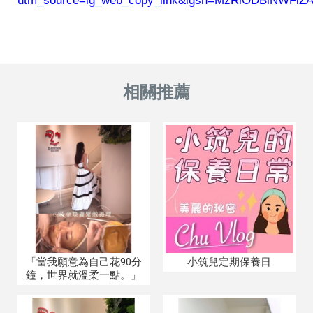
utm_source=ig_web_copy_link&igsh=MzRlODBiNWFl
「當我願意為自己花90分
小筑兒定期保養日
鐘，世界就溫柔一點。」