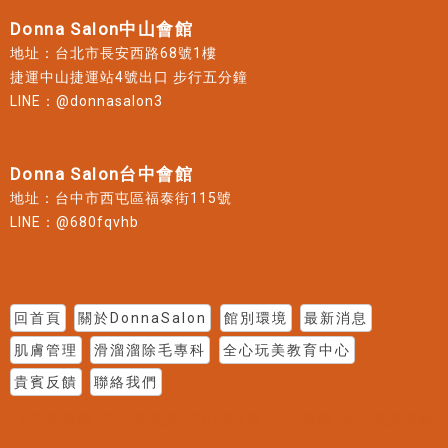
Donna Salon中山會館
地址：台北市長安西路68號1樓
捷運中山捷運站4號出口 步行五分鐘
LINE：@donnasalon3
Donna Salon台中會館
地址：台中市西屯區福泰街115號
LINE：@680fqvhb
回首頁
關於DonnaSalon
館別環境
最新消息
肌膚管理
滑溜溜除毛專科
全心玩美教育中心
貴賓反饋
聯絡我們
大安區做臉
中正區做臉
中山區做臉
台北做臉
台北做臉推薦