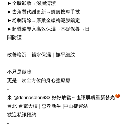
►全臉卸妝→深層清潔
►去角質代謝更新→醒膚按摩手技
►粉刺清除→厚敷金縷梅泥膜鎮定
►超聲波導入高效保濕→基礎保養→日
間防護
改善暗沉｜補水保濕｜撫平細紋
不只是做臉
更是一次全方位的身心靈療癒
-
來 @donnasalon933 好好放鬆～也讓肌膚重新發光
台北 台電大樓 | 忠孝新生 |中山捷運站
歡迎私訊預約
-