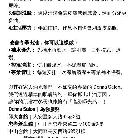
屏障。
3.錯誤洗臉：
過度清潔會讓皮膚感到威脅，進而分泌更
多油。
4.生活壓力：
年底忙碌、作息不穩也會刺激皮脂腺。
改善冬季出油，你可以這樣做：
•
補水優先：
先補水再鎖水，讓肌膚「自救模式」退
場。
•
控溫清潔：
使用微溫水，不破壞皮脂膜。
•
專業管理：
每週安排一次深層清潔＋專業補水保養。
與其在家與油光奮鬥，不如交給專業的 Donna Salon。
我們透過精準的肌膚諮詢，幫你抓出出油原因，
讓你的肌膚在冬天也能擁有「高級啞光感」！
Donna Salon
｜為你服務
師大會館
｜大安區師大路93巷3號
忠孝新生館
｜中正區忠孝東路二段100號9樓
中山會館｜大同區長安西路68號1樓