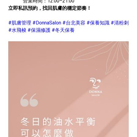
營業時間：12:00–21:00
立即私訊預約，找回肌膚的穩定節奏！
#肌膚管理 #DonnaSalon #台北美容 #保養知識 #清粉刺
#水飛梭 #保濕修護 #冬天保養