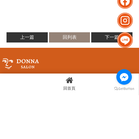
上一篇
回列表
下一篇
Donna Salon師大會館
回首頁
地址：台北市大安區師大路93巷3號
捷運台電大樓站3號出口 步行三分鐘
LINE：@donnasalon
Donna Salon忠孝新生館
地址：台北市中正區忠孝東路二段100號9樓之2