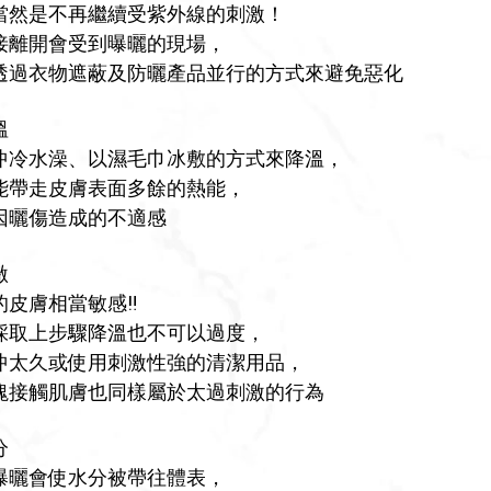
當然是不再繼續受紫外線的刺激！
接離開會受到曝曬的現場，
透過衣物遮蔽及防曬產品並行的方式來避免惡化
溫
沖冷水澡、以濕毛巾冰敷的方式來降溫，
能帶走皮膚表面多餘的熱能，
因曬傷造成的不適感
激
皮膚相當敏感‼️
採取上步驟降溫也不可以過度，
沖太久或使用刺激性強的清潔用品，
塊接觸肌膚也同樣屬於太過刺激的行為
分
曝曬會使水分被帶往體表，