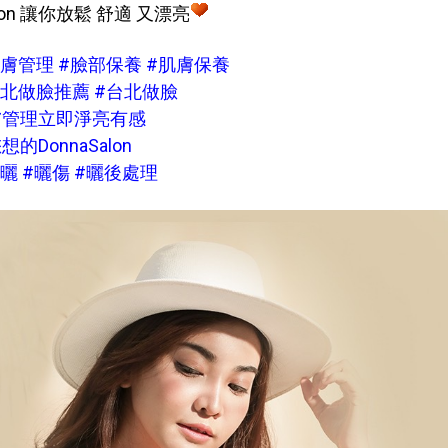
Salon 讓你放鬆 舒適 又漂亮
肌膚管理 #臉部保養 #肌膚保養
台北做臉推薦 #台北做臉
膚管理立即淨亮有感
的DonnaSalon
防曬 #曬傷 #曬後處理