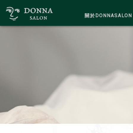
關於DONNASALON