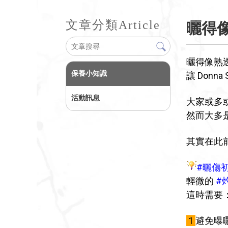
文章分類
Article
曬得
曬得像熟
保養小知識
讓 Don
活動訊息
大家或多
然而大多
其實在此
#曬傷
輕微的
#
這時需要
1
避免曝