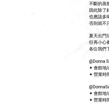
不斷的蒸
因此除了
也應該多
否則就不
夏天出門
但再小心
各位我們
@Donna
✦ 會館地
✦ 營業時間｜
@Donn
✦ 會館地
✦ 營業時間｜