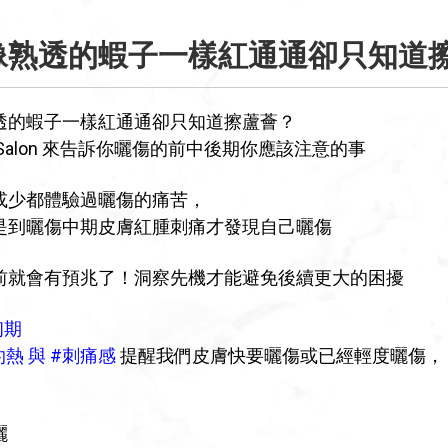
像熟透的蝦子一樣紅通通卻只知道
透的蝦子一樣紅通通卻只知道擦蘆薈？
na Salon 來告訴你曬傷的前中後期你應該注意的事
或少都體驗過曬傷的痛苦，
是到曬傷中期皮膚紅腫刺痛才發現自己曬傷
前就會有預兆了！洞察先機才能避免後續更大的困擾
初期
灼熱 與 #刺痛感
提醒我們皮膚快要曬傷或已經輕度曬傷，
：
曬