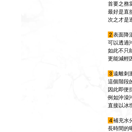
首要之務
最好是直
次之才是
2
表面降
可以透過
如此不只
更能減輕
3
遠離刺
這個階段的
因此即便
例如沖澡
直接以冰
4
補充水
長時間的