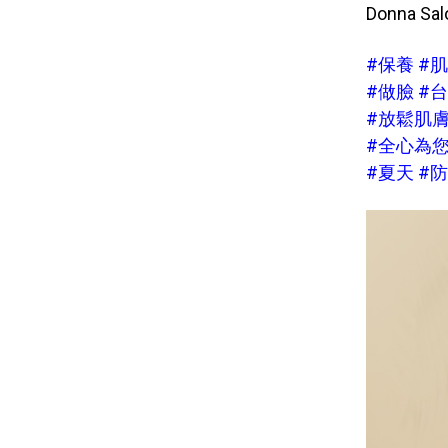
Donna 
#保養 #
#做臉 #
#放鬆肌
#全心為您想
#夏天 #