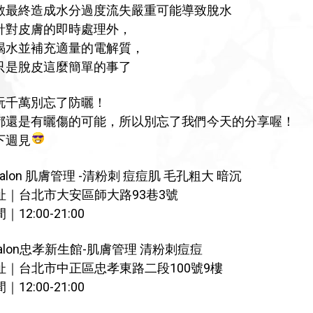
散最終造成水分過度流失嚴重可能導致脫水
針對皮膚的即時處理外，
喝水並補充適量的電解質，
只是脫皮這麼簡單的事了
玩千萬別忘了防曬！
都還是有曬傷的可能，所以別忘了我們今天的分享喔！
下週見
 Salon 肌膚管理 -清粉刺 痘痘肌 毛孔粗大 暗沉
址｜台北市大安區師大路93巷3號
12:00-21:00
aSalon忠孝新生館-肌膚管理 清粉刺痘痘
址｜台北市中正區忠孝東路二段100號9樓
12:00-21:00